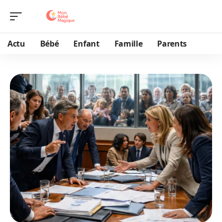
Actu
Bébé
Enfant
Famille
Parents