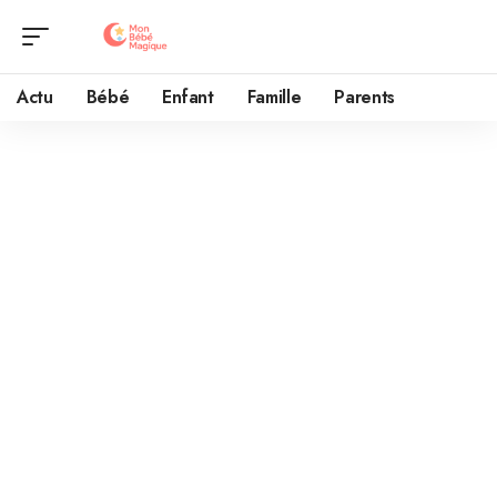
Actu
Bébé
Enfant
Famille
Parents
Mentions légales
Définitions
Client :
tout professionnel ou personne physique capable au
sens des articles 1123 et suivants du Code civil, ou personne
morale, qui visite le site objet des présentes conditions
générales.
Prestations et Services :
ce site web met à disposition des
Clients :