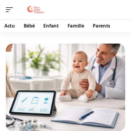
Actu
Bébé
Enfant
Famille
Parents