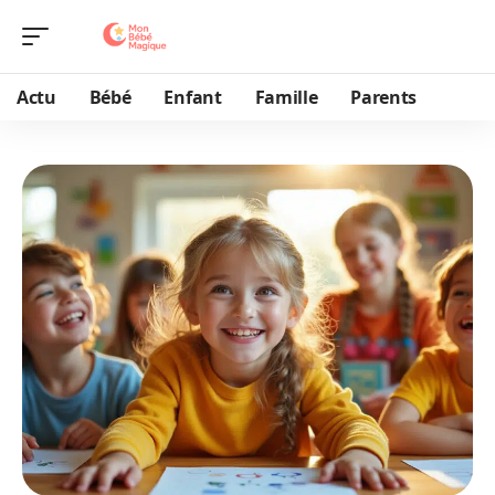
Actu
Bébé
Enfant
Famille
Parents